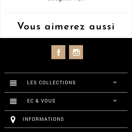
Vous aimerez aussi
Facebook
Instagram
reorder
LES COLLECTIONS

reorder
EC & VOUS

INFORMATIONS