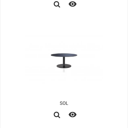

SOL
