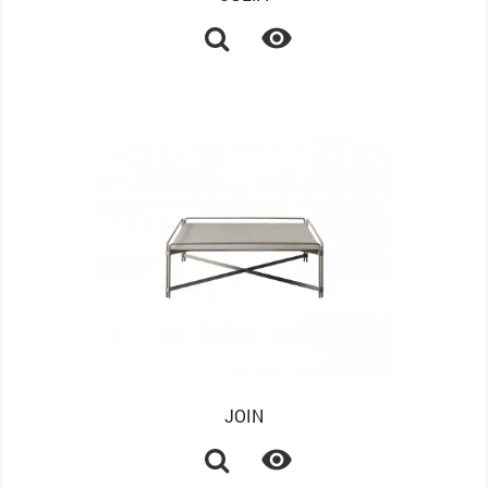

JOIN
