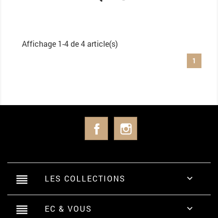
Affichage 1-4 de 4 article(s)
1
Facebook
Instagram
reorder
LES COLLECTIONS

reorder
EC & VOUS
