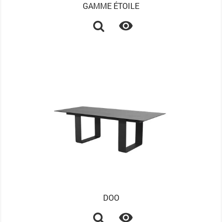
GAMME ÉTOILE

DOO
