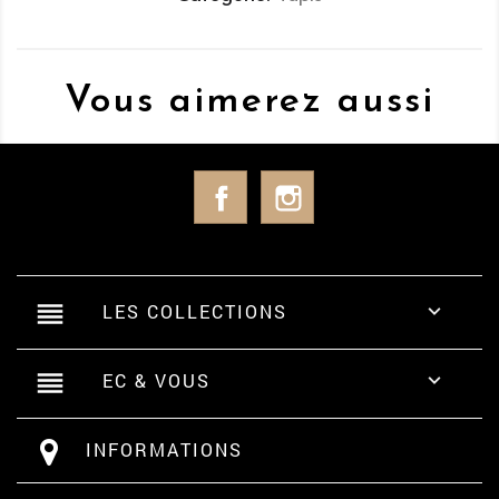
Vous aimerez aussi
Facebook
Instagram
reorder
LES COLLECTIONS

reorder
EC & VOUS

INFORMATIONS