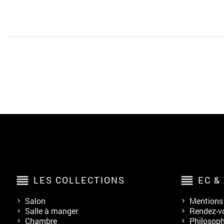
reorder
reorder
LES COLLECTIONS
EC &
Salon
Mentions 
Salle à manger
Rendez-v
Chambre
Philosoph