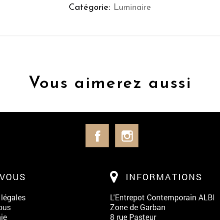
Catégorie
Luminaire
Vous aimerez aussi
Facebook
Instagram
 VOUS
INFORMATIONS
légales
L'Entrepot Contemporain ALBI
ous
Zone de Garban
ie
8 rue Pasteur