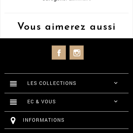
Vous aimerez aussi
Facebook
Instagram
reorder
LES COLLECTIONS

reorder
EC & VOUS

INFORMATIONS