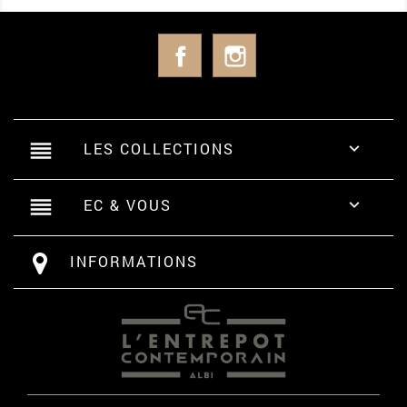
Facebook
Instagram
reorder
LES COLLECTIONS

reorder
EC & VOUS

INFORMATIONS